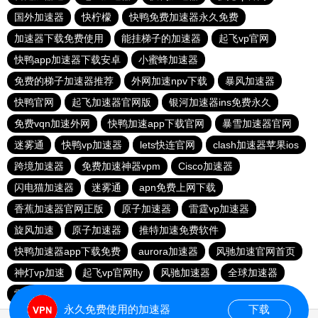
国外加速器
快柠檬
快鸭免费加速器永久免费
加速器下载免费使用
能挂梯子的加速器
起飞vp官网
快鸭app加速器下载安卓
小蜜蜂加速器
免费的梯子加速器推荐
外网加速npv下载
暴风加速器
快鸭官网
起飞加速器官网版
银河加速器ins免费永久
免费vqn加速外网
快鸭加速app下载官网
暴雪加速器官网
迷雾通
快鸭vp加速器
lets快连官网
clash加速器苹果ios
跨境加速器
免费加速神器vpm
Cisco加速器
闪电猫加速器
迷雾通
apn免费上网下载
香蕉加速器官网正版
原子加速器
雷霆vp加速器
旋风加速
原子加速器
推特加速免费软件
快鸭加速器app下载免费
aurora加速器
风驰加速官网首页
神灯vp加速
起飞vp官网fly
风驰加速器
全球加速器
雷轰加速官网
加速器免费
烧饼哥加速器
永久免费使用的加速器
下载