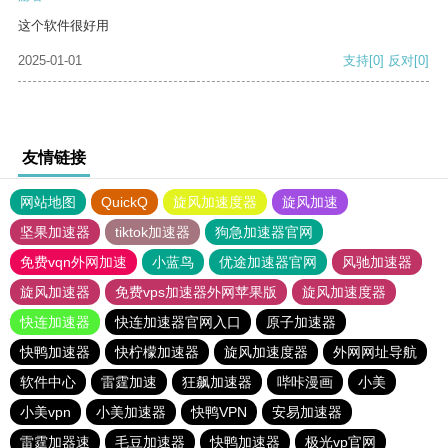
这个软件很好用
2025-01-01
支持
[0]
反对
[0]
友情链接
网站地图
QuickQ
旋风加速度器
旋风加速
坚果加速器
tiktok加速器
狗急加速器官网
免费vqn外网加速
小蓝鸟
优途加速器官网
风驰加速器
旋风加速器
免费vps加速器外网苹果版
旋风加速度器
快连加速器
快连加速器官网入口
原子加速器
快鸭加速器
快柠檬加速器
旋风加速度器
外网网址导航
软件中心
雷霆加速
狂飙加速器
哔咔漫画
小美
小美vpn
小美加速器
快鸭VPN
安易加速器
雷霆加器速
毛豆加速器
快鸭加速器
极光vp官网