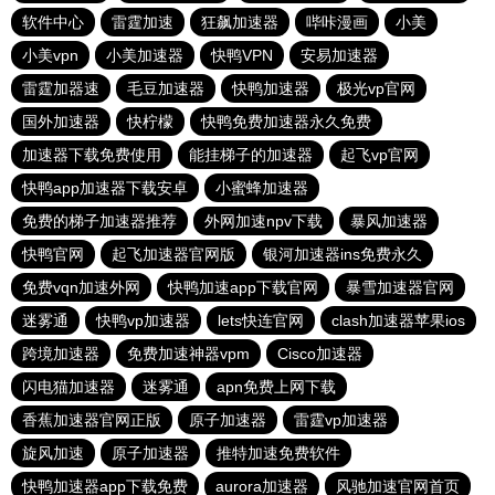
软件中心
雷霆加速
狂飙加速器
哔咔漫画
小美
小美vpn
小美加速器
快鸭VPN
安易加速器
雷霆加器速
毛豆加速器
快鸭加速器
极光vp官网
国外加速器
快柠檬
快鸭免费加速器永久免费
加速器下载免费使用
能挂梯子的加速器
起飞vp官网
快鸭app加速器下载安卓
小蜜蜂加速器
免费的梯子加速器推荐
外网加速npv下载
暴风加速器
快鸭官网
起飞加速器官网版
银河加速器ins免费永久
免费vqn加速外网
快鸭加速app下载官网
暴雪加速器官网
迷雾通
快鸭vp加速器
lets快连官网
clash加速器苹果ios
跨境加速器
免费加速神器vpm
Cisco加速器
闪电猫加速器
迷雾通
apn免费上网下载
香蕉加速器官网正版
原子加速器
雷霆vp加速器
旋风加速
原子加速器
推特加速免费软件
快鸭加速器app下载免费
aurora加速器
风驰加速官网首页