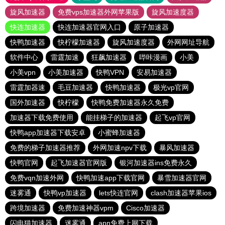
旋风加速器
免费vps加速器外网苹果版
旋风加速度器
快连加速器
快连加速器官网入口
原子加速器
快鸭加速器
快柠檬加速器
旋风加速度器
外网网址导航
软件中心
雷霆加速
狂飙加速器
哔咔漫画
小美
小美vpn
小美加速器
快鸭VPN
安易加速器
雷霆加器速
毛豆加速器
快鸭加速器
极光vp官网
国外加速器
快柠檬
快鸭免费加速器永久免费
加速器下载免费使用
能挂梯子的加速器
起飞vp官网
快鸭app加速器下载安卓
小蜜蜂加速器
免费的梯子加速器推荐
外网加速npv下载
暴风加速器
快鸭官网
起飞加速器官网版
银河加速器ins免费永久
免费vqn加速外网
快鸭加速app下载官网
暴雪加速器官网
迷雾通
快鸭vp加速器
lets快连官网
clash加速器苹果ios
跨境加速器
免费加速神器vpm
Cisco加速器
闪电猫加速器
迷雾通
apn免费上网下载