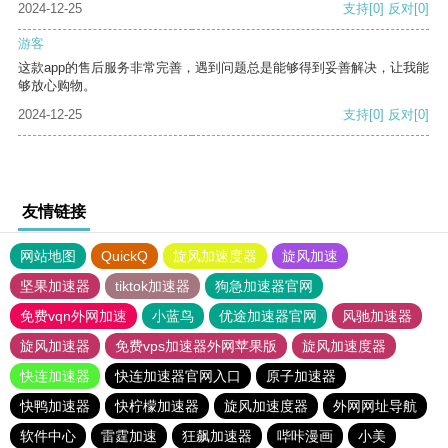
2024-12-25
支持
[0]
反对
[0]
游客
这款app的售后服务非常完善，遇到问题总是能够得到妥善解决，让我能
够放心购物。
2024-12-25
支持
[0]
反对
[0]
友情链接
网站地图
QuickQ
旋风加速度器
旋风加速
坚果加速器
tiktok加速器
狗急加速器官网
免费vqn外网加速
小蓝鸟
优途加速器官网
风驰加速器
旋风加速器
免费vps加速器外网苹果版
旋风加速度器
快连加速器
快连加速器官网入口
原子加速器
快鸭加速器
快柠檬加速器
旋风加速度器
外网网址导航
软件中心
雷霆加速
狂飙加速器
哔咔漫画
小美