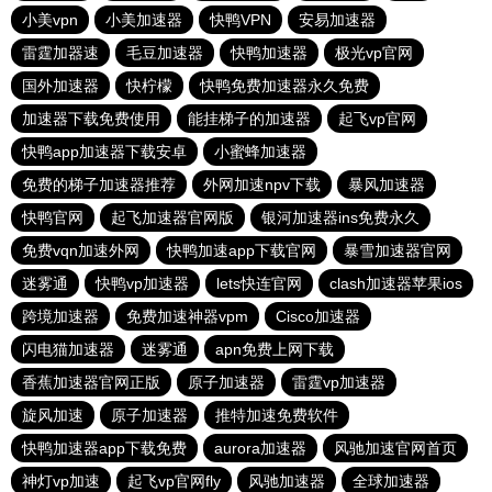
小美vpn
小美加速器
快鸭VPN
安易加速器
雷霆加器速
毛豆加速器
快鸭加速器
极光vp官网
国外加速器
快柠檬
快鸭免费加速器永久免费
加速器下载免费使用
能挂梯子的加速器
起飞vp官网
快鸭app加速器下载安卓
小蜜蜂加速器
免费的梯子加速器推荐
外网加速npv下载
暴风加速器
快鸭官网
起飞加速器官网版
银河加速器ins免费永久
免费vqn加速外网
快鸭加速app下载官网
暴雪加速器官网
迷雾通
快鸭vp加速器
lets快连官网
clash加速器苹果ios
跨境加速器
免费加速神器vpm
Cisco加速器
闪电猫加速器
迷雾通
apn免费上网下载
香蕉加速器官网正版
原子加速器
雷霆vp加速器
旋风加速
原子加速器
推特加速免费软件
快鸭加速器app下载免费
aurora加速器
风驰加速官网首页
神灯vp加速
起飞vp官网fly
风驰加速器
全球加速器