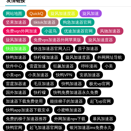
友情链接
网站地图
QuickQ
旋风加速度器
旋风加速
坚果加速器
tiktok加速器
狗急加速器官网
免费vqn外网加速
小蓝鸟
优途加速器官网
风驰加速器
旋风加速器
免费vps加速器外网苹果版
旋风加速度器
快连加速器
快连加速器官网入口
原子加速器
快鸭加速器
快柠檬加速器
旋风加速度器
外网网址导航
软件中心
雷霆加速
狂飙加速器
哔咔漫画
小美
小美vpn
小美加速器
快鸭VPN
安易加速器
雷霆加器速
毛豆加速器
快鸭加速器
极光vp官网
国外加速器
快柠檬
快鸭免费加速器永久免费
加速器下载免费使用
能挂梯子的加速器
起飞vp官网
快鸭app加速器下载安卓
小蜜蜂加速器
免费的梯子加速器推荐
外网加速npv下载
暴风加速器
快鸭官网
起飞加速器官网版
银河加速器ins免费永久