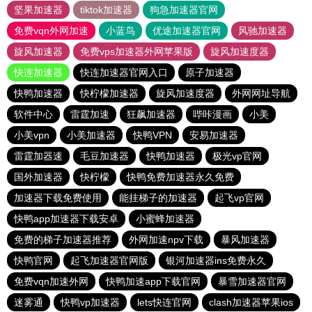
坚果加速器
tiktok加速器
狗急加速器官网
免费vqn外网加速
小蓝鸟
优途加速器官网
风驰加速器
旋风加速器
免费vps加速器外网苹果版
旋风加速度器
快连加速器
快连加速器官网入口
原子加速器
快鸭加速器
快柠檬加速器
旋风加速度器
外网网址导航
软件中心
雷霆加速
狂飙加速器
哔咔漫画
小美
小美vpn
小美加速器
快鸭VPN
安易加速器
雷霆加器速
毛豆加速器
快鸭加速器
极光vp官网
国外加速器
快柠檬
快鸭免费加速器永久免费
加速器下载免费使用
能挂梯子的加速器
起飞vp官网
快鸭app加速器下载安卓
小蜜蜂加速器
免费的梯子加速器推荐
外网加速npv下载
暴风加速器
快鸭官网
起飞加速器官网版
银河加速器ins免费永久
免费vqn加速外网
快鸭加速app下载官网
暴雪加速器官网
迷雾通
快鸭vp加速器
lets快连官网
clash加速器苹果ios