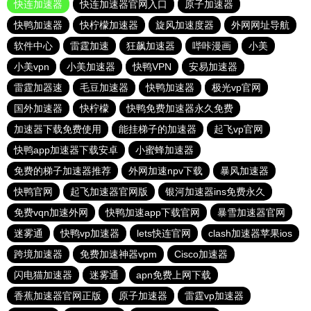
快连加速器
快连加速器官网入口
原子加速器
快鸭加速器
快柠檬加速器
旋风加速度器
外网网址导航
软件中心
雷霆加速
狂飙加速器
哔咔漫画
小美
小美vpn
小美加速器
快鸭VPN
安易加速器
雷霆加器速
毛豆加速器
快鸭加速器
极光vp官网
国外加速器
快柠檬
快鸭免费加速器永久免费
加速器下载免费使用
能挂梯子的加速器
起飞vp官网
快鸭app加速器下载安卓
小蜜蜂加速器
免费的梯子加速器推荐
外网加速npv下载
暴风加速器
快鸭官网
起飞加速器官网版
银河加速器ins免费永久
免费vqn加速外网
快鸭加速app下载官网
暴雪加速器官网
迷雾通
快鸭vp加速器
lets快连官网
clash加速器苹果ios
跨境加速器
免费加速神器vpm
Cisco加速器
闪电猫加速器
迷雾通
apn免费上网下载
香蕉加速器官网正版
原子加速器
雷霆vp加速器