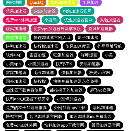
网站地图
QuickQ
旋风加速度器
旋风加速
坚果加速器
tiktok加速器
狗急加速器官网
免费vqn外网加速
小蓝鸟
优途加速器官网
风驰加速器
旋风加速器
免费vps加速器外网苹果版
旋风加速度器
快连加速器
快连加速器官网入口
原子加速器
快鸭加速器
快柠檬加速器
旋风加速度器
外网网址导航
软件中心
雷霆加速
狂飙加速器
哔咔漫画
小美
小美vpn
小美加速器
快鸭VPN
安易加速器
雷霆加器速
毛豆加速器
快鸭加速器
极光vp官网
国外加速器
快柠檬
快鸭免费加速器永久免费
加速器下载免费使用
能挂梯子的加速器
起飞vp官网
快鸭app加速器下载安卓
小蜜蜂加速器
免费的梯子加速器推荐
外网加速npv下载
暴风加速器
快鸭官网
起飞加速器官网版
银河加速器ins免费永久
免费vqn加速外网
快鸭加速app下载官网
暴雪加速器官网