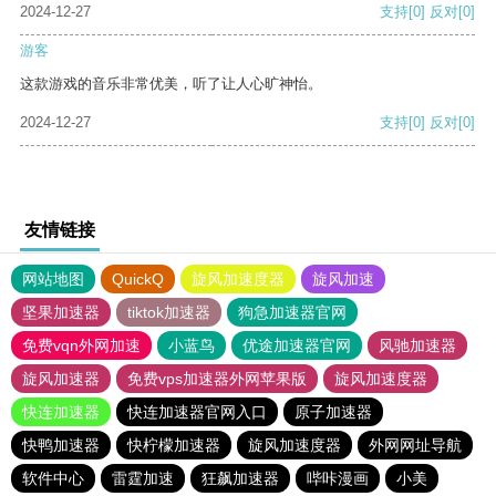
2024-12-27
支持
[0]
反对
[0]
游客
这款游戏的音乐非常优美，听了让人心旷神怡。
2024-12-27
支持
[0]
反对
[0]
友情链接
网站地图
QuickQ
旋风加速度器
旋风加速
坚果加速器
tiktok加速器
狗急加速器官网
免费vqn外网加速
小蓝鸟
优途加速器官网
风驰加速器
旋风加速器
免费vps加速器外网苹果版
旋风加速度器
快连加速器
快连加速器官网入口
原子加速器
快鸭加速器
快柠檬加速器
旋风加速度器
外网网址导航
软件中心
雷霆加速
狂飙加速器
哔咔漫画
小美