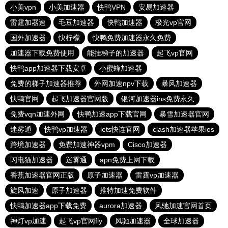
小美vpn
小美加速器
快鸭VPN
安易加速器
雷霆加器速
毛豆加速器
快鸭加速器
极光vp官网
国外加速器
快柠檬
快鸭免费加速器永久免费
加速器下载免费使用
能挂梯子的加速器
起飞vp官网
快鸭app加速器下载安卓
小蜜蜂加速器
免费的梯子加速器推荐
外网加速npv下载
暴风加速器
快鸭官网
起飞加速器官网版
银河加速器ins免费永久
免费vqn加速外网
快鸭加速app下载官网
暴雪加速器官网
迷雾通
快鸭vp加速器
lets快连官网
clash加速器苹果ios
跨境加速器
免费加速神器vpm
Cisco加速器
闪电猫加速器
迷雾通
apn免费上网下载
香蕉加速器官网正版
原子加速器
雷霆vp加速器
旋风加速
原子加速器
推特加速免费软件
快鸭加速器app下载免费
aurora加速器
风驰加速官网首页
神灯vp加速
起飞vp官网fly
风驰加速器
全球加速器